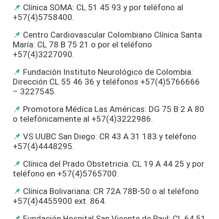
Clínica SOMA: CL 51 45 93 y por teléfono al
+57(4)5758400.
Centro Cardiovascular Colombiano Clínica Santa
María: CL 78 B 75 21 o por el teléfono
+57(4)3227090.
Fundación Instituto Neurológico de Colombia:
Dirección CL 55 46 36 y teléfonos +57(4)5766666
– 3227545.
Promotora Médica Las Américas: DG 75 B 2 A 80
o telefónicamente al +57(4)3222986.
VS UUBC San Diego: CR 43 A 31 183 y teléfono
+57(4)4448295.
Clínica del Prado Obstetricia: CL 19 A 44 25 y por
teléfono en +57(4)5765700.
Clínica Bolivariana: CR 72A 78B-50 o al teléfono
+57(4)4455900 ext. 864.
Fundación Hospital San Vicente de Paul: CL 64 51