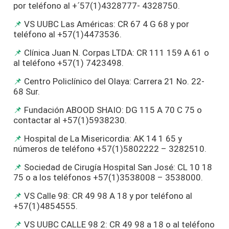
por teléfono al +´57(1)4328777- 4328750.
VS UUBC Las Américas: CR 67 4 G 68 y por
teléfono al +57(1)4473536.
Clínica Juan N. Corpas LTDA: CR 111 159 A 61 o
al teléfono +57(1) 7423498.
Centro Policlínico del Olaya: Carrera 21 No. 22-
68 Sur.
Fundación ABOOD SHAIO: DG 115 A 70 C 75 o
contactar al +57(1)5938230.
Hospital de La Misericordia: AK 14 1 65 y
números de teléfono +57(1)5802222 – 3282510.
Sociedad de Cirugía Hospital San José: CL 10 18
75 o a los teléfonos +57(1)3538008 – 3538000.
VS Calle 98: CR 49 98 A 18 y por teléfono al
+57(1)4854555.
VS UUBC CALLE 98 2: CR 49 98 a 18 o al teléfono