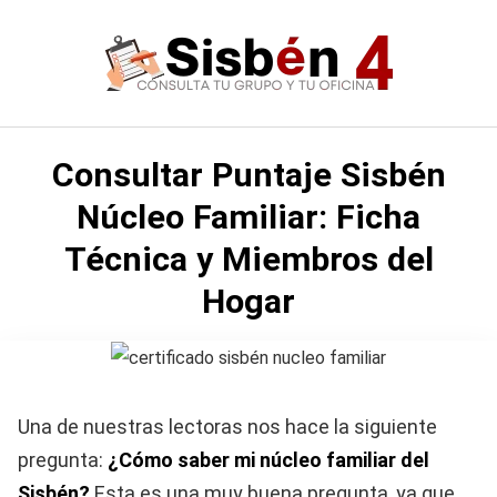
Saltar
al
contenido
Consultar Puntaje Sisbén
Núcleo Familiar: Ficha
Técnica y Miembros del
Hogar
Una de nuestras lectoras nos hace la siguiente
pregunta:
¿Cómo saber mi núcleo familiar del
Sisbén?
Esta es una muy buena pregunta, ya que