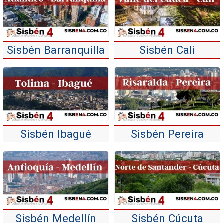
Sisbén Barranquilla
Sisbén Cali
Sisbén Ibagué
Sisbén Pereira
Sisbén Medellín
Sisbén Cúcuta