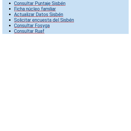
Consultar Puntaje Sisbén
Ficha núcleo familiar
Actualizar Datos Sisbén
Solicitar encuesta del Sisbén
Consultar Fosyga
Consultar Ruaf