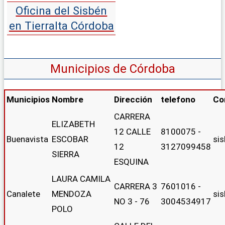
Oficina del Sisbén
en Tierralta Córdoba
Municipios de Córdoba
Municipios
Nombre
Dirección
telefono
Co
CARRERA
ELIZABETH
12 CALLE
8100075 -
Buenavista
ESCOBAR
si
12
3127099458
SIERRA
ESQUINA
LAURA CAMILA
CARRERA 3
7601016 -
Canalete
MENDOZA
si
NO 3 - 76
3004534917
POLO