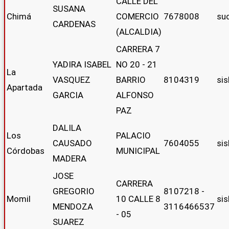
CALLE DEL
SUSANA
Chimá
COMERCIO
7678008
su
CARDENAS
(ALCALDIA)
CARRERA 7
YADIRA ISABEL
NO 20 - 21
La
VASQUEZ
BARRIO
8104319
si
Apartada
GARCIA
ALFONSO
PAZ
DALILA
Los
PALACIO
CAUSADO
7604055
si
Córdobas
MUNICIPAL
MADERA
JOSE
CARRERA
GREGORIO
8107218 -
Momil
10 CALLE 8
si
MENDOZA
3116466537
- 05
SUAREZ