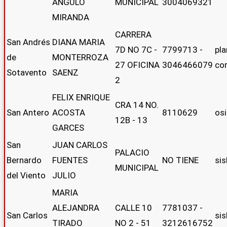
ANGULO
MUNICIPAL
3004069321
MIRANDA
CARRERA
San Andrés
DIANA MARIA
7D NO 7C -
7799713 -
pl
de
MONTERROZA
27 OFICINA
3046466079
co
Sotavento
SAENZ
2
FELIX ENRIQUE
CRA 14 NO.
San Antero
ACOSTA
8110629
os
12B - 13
GARCES
San
JUAN CARLOS
PALACIO
Bernardo
FUENTES
NO TIENE
si
MUNICIPAL
del Viento
JULIO
MARIA
ALEJANDRA
CALLE 10
7781037 -
San Carlos
si
TIRADO
NO 2 - 51
3212616752