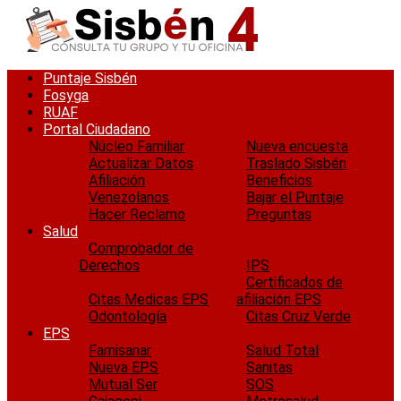
Saltar
al
contenido
Puntaje Sisbén
Fosyga
RUAF
Portal Ciudadano
Núcleo Familiar
Nueva encuesta
Actualizar Datos
Traslado Sisbén
Afiliación
Beneficios
Venezolanos
Bajar el Puntaje
Hacer Reclamo
Preguntas
Salud
Comprobador de
Derechos
IPS
Certificados de
Citas Medicas EPS
afiliación EPS
Odontología
Citas Cruz Verde
EPS
Famisanar
Salud Total
Nueva EPS
Sanitas
Mutual Ser
SOS