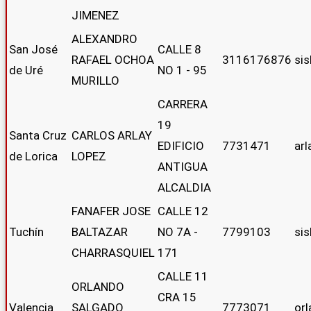
JIMENEZ
ALEXANDRO
San José
CALLE 8
RAFAEL OCHOA
3116176876
si
de Uré
NO 1 - 95
MURILLO
CARRERA
19
Santa Cruz
CARLOS ARLAY
EDIFICIO
7731471
ar
de Lorica
LOPEZ
ANTIGUA
ALCALDIA
FANAFER JOSE
CALLE 12
Tuchín
BALTAZAR
NO 7A -
7799103
si
CHARRASQUIEL
171
CALLE 11
ORLANDO
CRA 15
Valencia
SALGADO
7773071
or