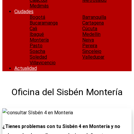
Cajacopi
Metrosalud
Medimás
Ciudades
Bogotá
Barranquilla
Bucaramanga
Cartagena
Cali
Cúcuta
Ibagué
Medellín
Montería
Neiva
Pasto
Pereira
Soacha
Sincelejo
Soledad
Valledupar
Villavicencio
Actualidad
Oficina del Sisbén Montería
¿Tienes problemas con tu Sisbén 4 en Montería
y no