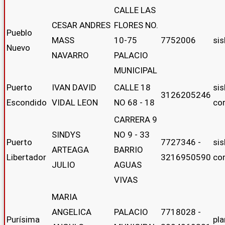
CALLE LAS
CESAR ANDRES
FLORES NO.
Pueblo
MASS
10-75
7752006
si
Nuevo
NAVARRO
PALACIO
MUNICIPAL
Puerto
IVAN DAVID
CALLE 18
si
3126205246
Escondido
VIDAL LEON
NO 68 - 18
co
CARRERA 9
SINDYS
NO 9 - 33
Puerto
7727346 -
si
ARTEAGA
BARRIO
Libertador
3216950590
co
JULIO
AGUAS
VIVAS
MARIA
ANGELICA
PALACIO
7718028 -
Purísima
pl