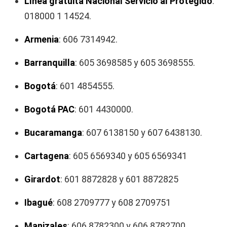
Línea gratuita Nacional Servicio al Protegido
:
018000 1 14524.
Armenia
: 606 7314942.
Barranquilla
: 605 3698585 y 605 3698555.
Bogotá
: 601 4854555.
Bogotá PAC
: 601 4430000.
Bucaramanga
: 607 6138150 y 607 6438130.
Cartagena
: 605 6569340 y 605 6569341
Girardot
: 601 8872828 y 601 8872825
Ibagué
: 608 2709777 y 608 2709751
Manizales
: 606 8782300 y 606 8782700