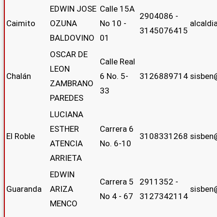
EDWIN JOSE
Calle 15A
2904086 -
Caimito
OZUNA
No 10 -
alcald
3145076415
BALDOVINO
01
OSCAR DE
Calle Real
LEON
Chalán
6 No. 5-
3126889714
sisben
ZAMBRANO
33
PAREDES
LUCIANA
ESTHER
Carrera 6
El Roble
3108331268
sisben
ATENCIA
No. 6-10
ARRIETA
EDWIN
Carrera 5
2911352 -
Guaranda
ARIZA
sisben
No 4 - 67
3127342114
MENCO