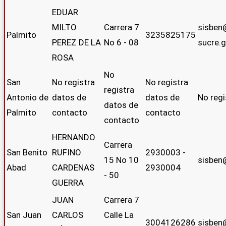
EDUAR
MILTO
Carrera 7
sisben
Palmito
3235825175
PEREZ DE LA
No 6 - 08
sucre.g
ROSA
No
San
No registra
No registra
registra
Antonio de
datos de
datos de
No regi
datos de
Palmito
contacto
contacto
contacto
HERNANDO
Carrera
San Benito
RUFINO
2930003 -
15 No 10
sisben
Abad
CARDENAS
2930004
- 50
GUERRA
JUAN
Carrera 7
San Juan
CARLOS
Calle La
3004126286
sisben