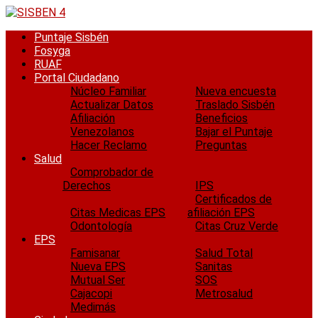
Saltar
al
Puntaje Sisbén
contenido
Fosyga
RUAF
Portal Ciudadano
Núcleo Familiar
Nueva encuesta
Actualizar Datos
Traslado Sisbén
Afiliación
Beneficios
Venezolanos
Bajar el Puntaje
Hacer Reclamo
Preguntas
Salud
Comprobador de
Derechos
IPS
Certificados de
Citas Medicas EPS
afiliación EPS
Odontología
Citas Cruz Verde
EPS
Famisanar
Salud Total
Nueva EPS
Sanitas
Mutual Ser
SOS
Cajacopi
Metrosalud
Medimás