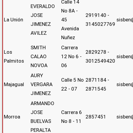
Calle 14
EVERALDO
No 8A -
JOSE
2919140 -
La Unión
45
sisben
JIMENEZ
3145027769
Avenida
AVILEZ
Nuñez
SMITH
Carrera
Los
2829278 -
CALAO
12 No 6 -
sisben
Palmitos
3012549420
NOVOA
06
AURY
Calle 5 No
2871184 -
Majagual
VERGARA
sisben
22 - 07
2871545
JIMENEZ
ARMANDO
JOSE
Carrera 6
Morroa
2857451
sisben
BUELVAS
No 8 - 11
PERALTA