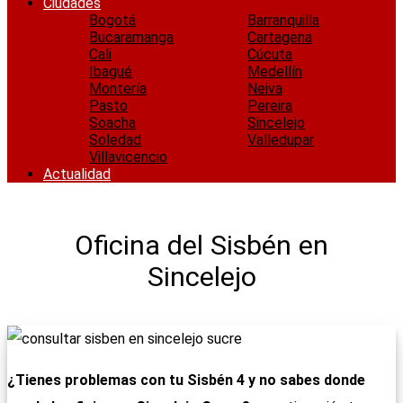
Ciudades
Bogotá
Barranquilla
Bucaramanga
Cartagena
Cali
Cúcuta
Ibagué
Medellín
Montería
Neiva
Pasto
Pereira
Soacha
Sincelejo
Soledad
Valledupar
Villavicencio
Actualidad
Oficina del Sisbén en
Sincelejo
¿Tienes problemas con tu Sisbén 4 y no sabes donde