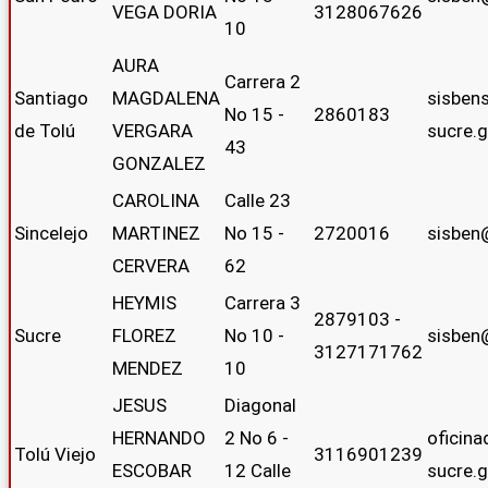
VEGA DORIA
3128067626
10
AURA
Carrera 2
Santiago
MAGDALENA
sisben
No 15 -
2860183
de Tolú
VERGARA
sucre.g
43
GONZALEZ
CAROLINA
Calle 23
Sincelejo
MARTINEZ
No 15 -
2720016
sisben
CERVERA
62
HEYMIS
Carrera 3
2879103 -
Sucre
FLOREZ
No 10 -
sisben
3127171762
MENDEZ
10
JESUS
Diagonal
HERNANDO
2 No 6 -
oficina
Tolú Viejo
3116901239
ESCOBAR
12 Calle
sucre.g