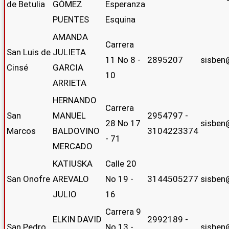
de Betulia
GÓMEZ
Esperanza
PUENTES
Esquina
AMANDA
Carrera
San Luis de
JULIETA
11 No 8 -
2895207
sisben
Cinsé
GARCIA
10
ARRIETA
HERNANDO
Carrera
San
MANUEL
2954797 -
28 No 17
sisben
Marcos
BALDOVINO
3104223374
- 71
MERCADO
KATIUSKA
Calle 20
San Onofre
AREVALO
No 19 -
3144505277
sisben
JULIO
16
Carrera 9
ELKIN DAVID
2992189 -
San Pedro
No 13 -
sisben