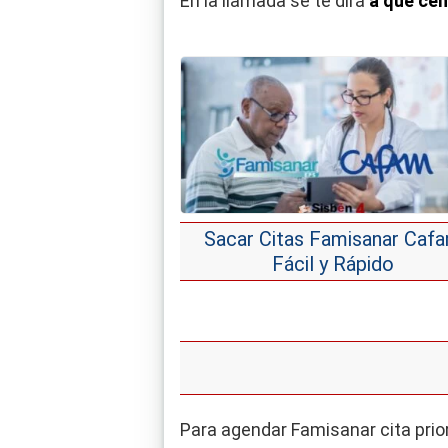
En la llamada se te dirá
a qué ce
Sacar Citas Famisanar Caf
Fácil y Rápido
Para agendar Famisanar cita prior