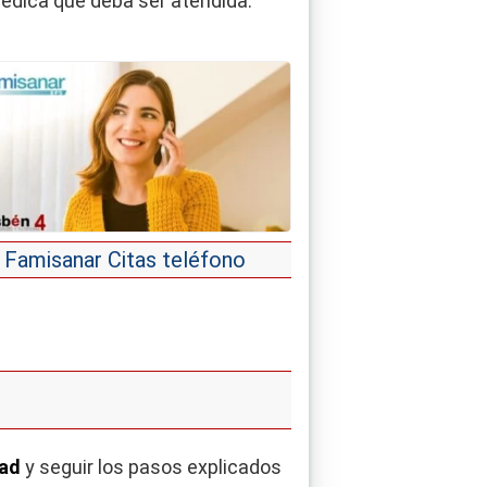
édica que deba ser atendida.
Famisanar Citas teléfono
dad
y seguir los pasos explicados