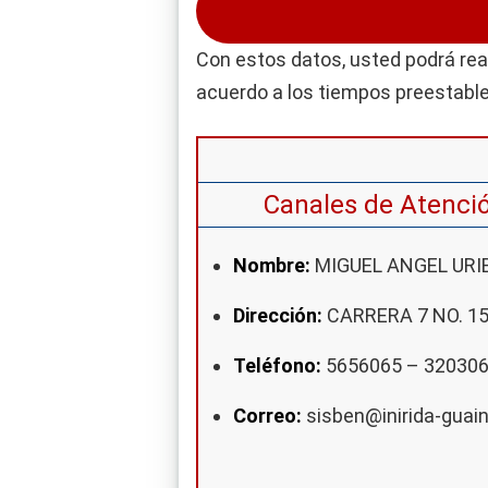
Con estos datos, usted podrá real
acuerdo a los tiempos preestabl
Canales de Atenci
Nombre:
MIGUEL ANGEL URI
Dirección:
CARRERA 7 NO. 15
Teléfono:
5656065 – 32030
Correo:
sisben@inirida-guain