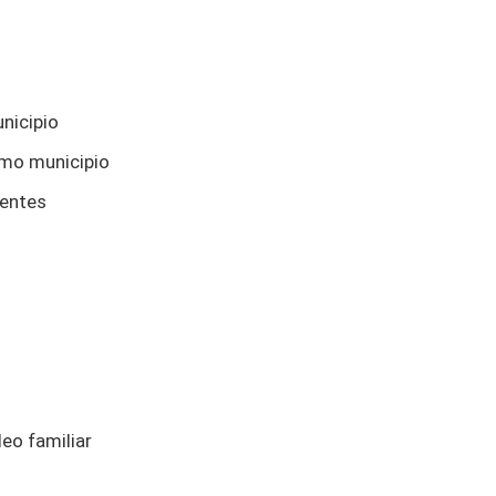
nicipio
smo municipio
tentes
leo familiar