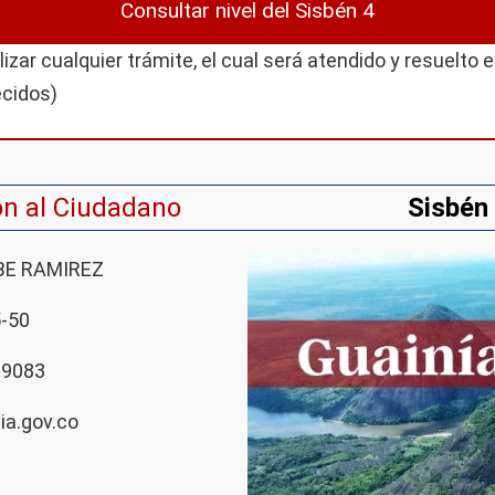
Consultar nivel del Sisbén 4
izar cualquier trámite, el cual será atendido y resuelto 
ecidos)
ón al Ciudadano
Sisbén 
BE RAMIREZ
-50
69083
ia.gov.co