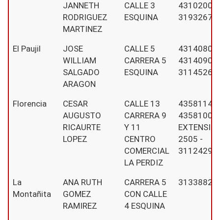
JANNETH
CALLE 3
4310200 -
RODRIGUEZ
ESQUINA
31932672
MARTINEZ
El Paujil
JOSE
CALLE 5
4314080 -
WILLIAM
CARRERA 5
4314090 -
SALGADO
ESQUINA
31145269
ARAGON
Florencia
CESAR
CALLE 13
4358114 -
AUGUSTO
CARRERA 9
4358100
RICAURTE
Y 11
EXTENSIÓ
LOPEZ
CENTRO
2505 -
COMERCIAL
31124297
LA PERDIZ
La
ANA RUTH
CARRERA 5
31338824
Montañita
GOMEZ
CON CALLE
RAMIREZ
4 ESQUINA