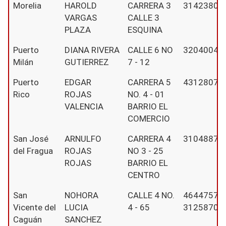
Morelia
HAROLD
CARRERA 3
31423801
VARGAS
CALLE 3
PLAZA
ESQUINA
Puerto
DIANA RIVERA
CALLE 6 NO
32040044
Milán
GUTIERREZ
7 - 12
Puerto
EDGAR
CARRERA 5
4312807
Rico
ROJAS
NO. 4 - 01
VALENCIA
BARRIO EL
COMERCIO
San José
ARNULFO
CARRERA 4
31048873
del Fragua
ROJAS
NO 3 - 25
ROJAS
BARRIO EL
CENTRO
San
NOHORA
CALLE 4 NO.
4644757 -
Vicente del
LUCIA
4 - 65
31258703
Caguán
SANCHEZ