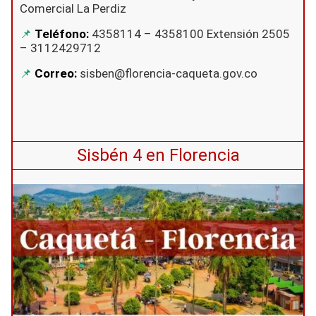
Comercial La Perdiz
Teléfono:
4358114 – 4358100 Extensión 2505
– 3112429712
Correo:
sisben@florencia-caqueta.gov.co
Sisbén 4 en Florencia