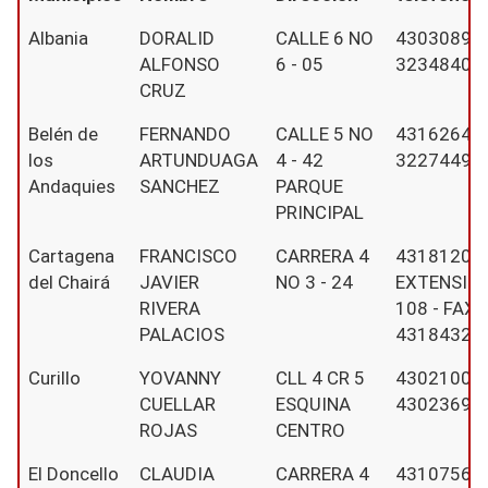
Albania
DORALID
CALLE 6 NO
4303089 -
ALFONSO
6 - 05
32348403
CRUZ
Belén de
FERNANDO
CALLE 5 NO
4316264 -
los
ARTUNDUAGA
4 - 42
32274494
Andaquies
SANCHEZ
PARQUE
PRINCIPAL
Cartagena
FRANCISCO
CARRERA 4
4318120
del Chairá
JAVIER
NO 3 - 24
EXTENSIÓ
RIVERA
108 - FAX
PALACIOS
4318432
Curillo
YOVANNY
CLL 4 CR 5
4302100 -
CUELLAR
ESQUINA
4302369
ROJAS
CENTRO
El Doncello
CLAUDIA
CARRERA 4
4310756 -