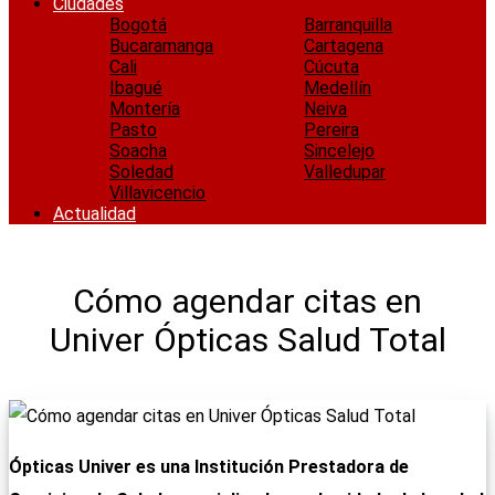
Ciudades
Bogotá
Barranquilla
Bucaramanga
Cartagena
Cali
Cúcuta
Ibagué
Medellín
Montería
Neiva
Pasto
Pereira
Soacha
Sincelejo
Soledad
Valledupar
Villavicencio
Actualidad
Cómo agendar citas en
Univer Ópticas Salud Total
Ópticas Univer es una Institución Prestadora de