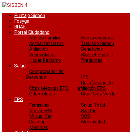
Saltar
al
Puntaje Sisbén
contenido
Fosyga
RUAF
Portal Ciudadano
Núcleo Familiar
Nueva encuesta
Actualizar Datos
Traslado Sisbén
Afiliación
Beneficios
Venezolanos
Bajar el Puntaje
Hacer Reclamo
Preguntas
Salud
Comprobador de
Derechos
IPS
Certificados de
Citas Medicas EPS
afiliación EPS
Odontología
Citas Cruz Verde
EPS
Famisanar
Salud Total
Nueva EPS
Sanitas
Mutual Ser
SOS
Cajacopi
Metrosalud
Medimás