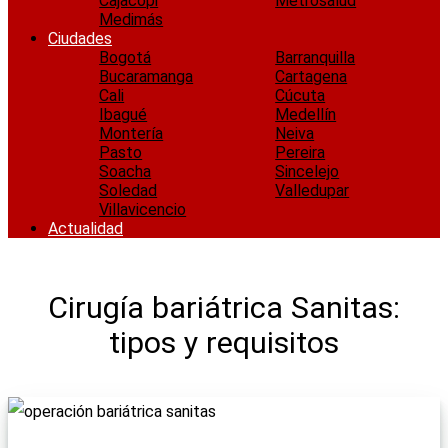
Cajacopi
Metrosalud
Medimás
Ciudades
Bogotá
Barranquilla
Bucaramanga
Cartagena
Cali
Cúcuta
Ibagué
Medellín
Montería
Neiva
Pasto
Pereira
Soacha
Sincelejo
Soledad
Valledupar
Villavicencio
Actualidad
Cirugía bariátrica Sanitas:
tipos y requisitos