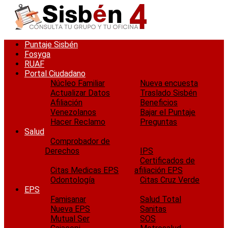
Saltar
al
contenido
Puntaje Sisbén
Fosyga
RUAF
Portal Ciudadano
Núcleo Familiar
Nueva encuesta
Actualizar Datos
Traslado Sisbén
Afiliación
Beneficios
Venezolanos
Bajar el Puntaje
Hacer Reclamo
Preguntas
Salud
Comprobador de
Derechos
IPS
Certificados de
Citas Medicas EPS
afiliación EPS
Odontología
Citas Cruz Verde
EPS
Famisanar
Salud Total
Nueva EPS
Sanitas
Mutual Ser
SOS