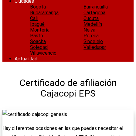
Ciudades
Bogotá
Barranquilla
Bucaramanga
Cartagena
Cali
Cúcuta
Ibagué
Medellín
Montería
Neiva
Pasto
Pereira
Soacha
Sincelejo
Soledad
Valledupar
Villavicencio
Actualidad
Certificado de afiliación
Cajacopi EPS
Hay diferentes ocasiones en las que puedes necesitar el