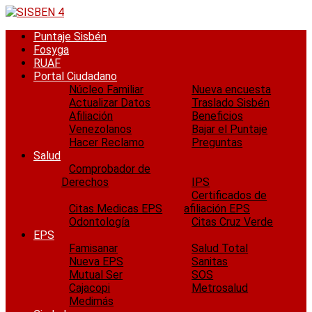
Saltar
al
Puntaje Sisbén
contenido
Fosyga
RUAF
Portal Ciudadano
Núcleo Familiar
Nueva encuesta
Actualizar Datos
Traslado Sisbén
Afiliación
Beneficios
Venezolanos
Bajar el Puntaje
Hacer Reclamo
Preguntas
Salud
Comprobador de
Derechos
IPS
Certificados de
Citas Medicas EPS
afiliación EPS
Odontología
Citas Cruz Verde
EPS
Famisanar
Salud Total
Nueva EPS
Sanitas
Mutual Ser
SOS
Cajacopi
Metrosalud
Medimás