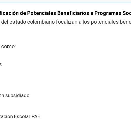
ificación de Potenciales Beneficiarios a Programas So
 del estado colombiano focalizan a los potenciales benef
s como:
no
men subsidiado
tación Escolar PAE