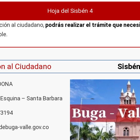
Hoja del Sisbén 4
ción al ciudadano,
podrás realizar el trámite que neces
le.
ón al Ciudadano
Sisbén
RDONA
 Esquina – Santa Barbara
73194
ebuga-valle.gov.co