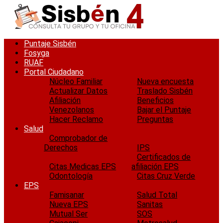
Saltar
al
contenido
Puntaje Sisbén
Fosyga
RUAF
Portal Ciudadano
Núcleo Familiar
Nueva encuesta
Actualizar Datos
Traslado Sisbén
Afiliación
Beneficios
Venezolanos
Bajar el Puntaje
Hacer Reclamo
Preguntas
Salud
Comprobador de
Derechos
IPS
Certificados de
Citas Medicas EPS
afiliación EPS
Odontología
Citas Cruz Verde
EPS
Famisanar
Salud Total
Nueva EPS
Sanitas
Mutual Ser
SOS