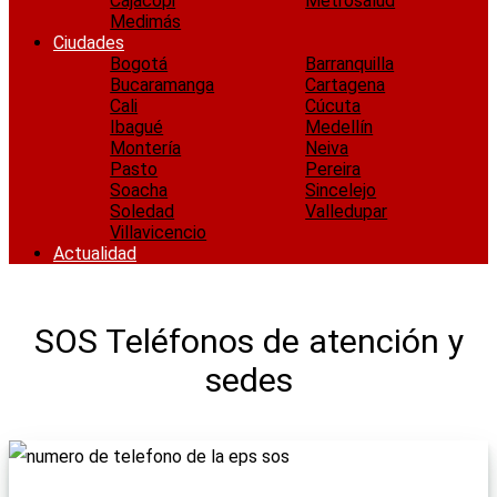
Cajacopi
Metrosalud
Medimás
Ciudades
Bogotá
Barranquilla
Bucaramanga
Cartagena
Cali
Cúcuta
Ibagué
Medellín
Montería
Neiva
Pasto
Pereira
Soacha
Sincelejo
Soledad
Valledupar
Villavicencio
Actualidad
SOS Teléfonos de atención y
sedes