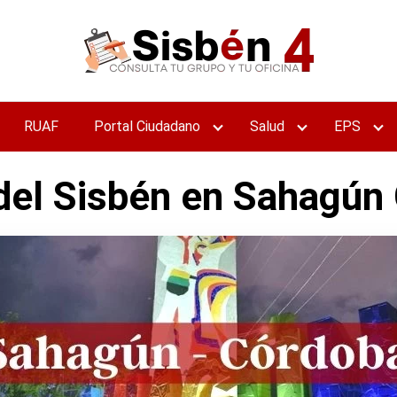
RUAF
Portal Ciudadano
Salud
EPS
 del Sisbén en Sahagún