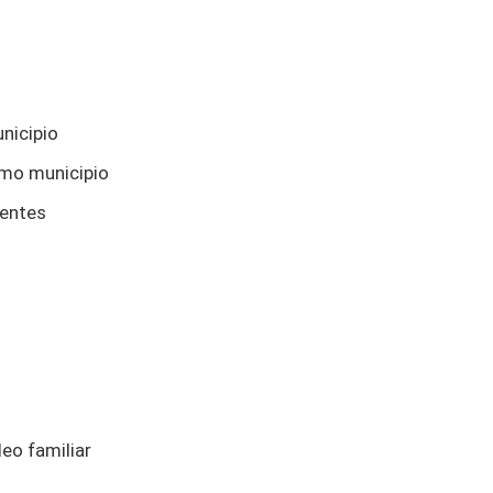
nicipio
smo municipio
tentes
leo familiar