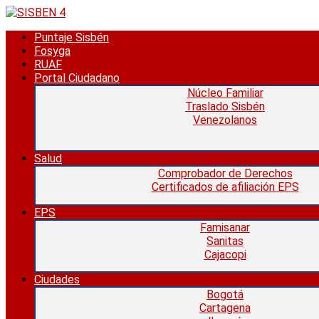
Saltar
al
Puntaje Sisbén
contenido
Fosyga
RUAF
Portal Ciudadano
Núcleo Familiar
Traslado Sisbén
Venezolanos
Salud
Comprobador de Derechos
Certificados de afiliación EPS
EPS
Famisanar
Sanitas
Cajacopi
Ciudades
Bogotá
Cartagena