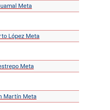
 Guamal Meta
erto López Meta
Restrepo Meta
an Martín Meta