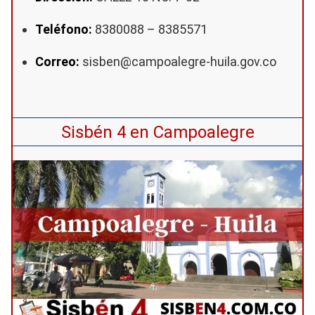
Teléfono:
8380088 – 8385571
Correo:
sisben@campoalegre-huila.gov.co
Sisbén 4 en Campoalegre