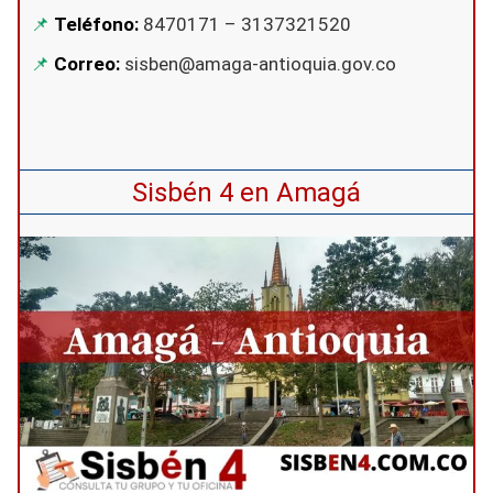
Teléfono:
8470171 – 3137321520
Correo:
sisben@amaga-antioquia.gov.co
Sisbén 4 en Amagá