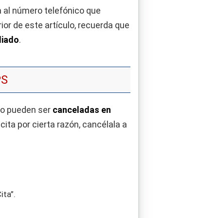
ama al número telefónico que
ior de este artículo, recuerda que
diado
.
PS
do pueden ser
canceladas en
ita por cierta razón, cancélala a
ita”.