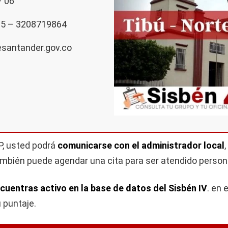
 06
5 – 3208719864
esantander.gov.co
NP, usted podrá
comunicarse con el administrador local
también puede agendar una cita para ser atendido perso
ncuentras activo en la base de datos del Sisbén IV
. en 
u puntaje.