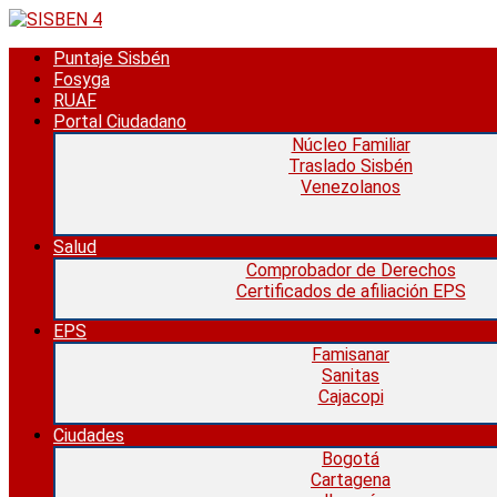
Saltar
al
Puntaje Sisbén
contenido
Fosyga
RUAF
Portal Ciudadano
Núcleo Familiar
Traslado Sisbén
Venezolanos
Salud
Comprobador de Derechos
Certificados de afiliación EPS
EPS
Famisanar
Sanitas
Cajacopi
Ciudades
Bogotá
Cartagena