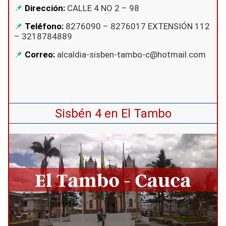
Dirección:
CALLE 4 NO 2 – 98
Teléfono:
8276090 – 8276017 EXTENSIÓN 112
– 3218784889
Correo:
alcaldia-sisben-tambo-c@hotmail.com
Sisbén 4 en El Tambo