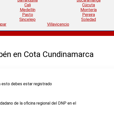
Barranquilla
Bucaramanga
Cali
Cúcuta
Medellín
Montería
Pasto
Pereira
Sincelejo
Soledad
upar
Villavicencio
isbén en Cota Cundinamarca
ra esto debes estar registrado
dadano de la oficina regional del DNP en el