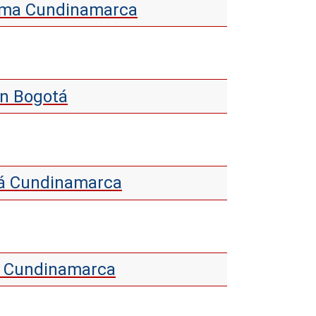
oima Cundinamarca
en Bogotá
icá Cundinamarca
ía Cundinamarca