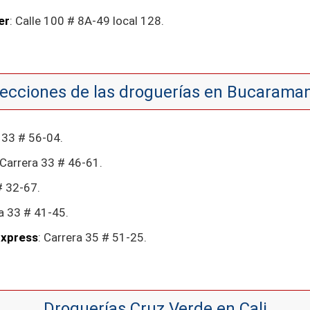
er
: Calle 100 # 8A-49 local 128.
recciones de las droguerías en Bucarama
a 33 # 56-04.
 Carrera 33 # 46-61.
# 32-67.
ra 33 # 41-45.
Express
: Carrera 35 # 51-25.
Droguerías Cruz Verde en Cali